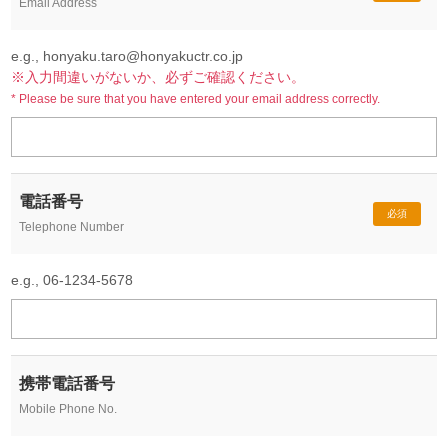
Email Address
e.g., honyaku.taro@honyakuctr.co.jp
※入力間違いがないか、必ずご確認ください。
* Please be sure that you have entered your email address correctly.
電話番号
必須
Telephone Number
e.g., 06-1234-5678
携帯電話番号
Mobile Phone No.