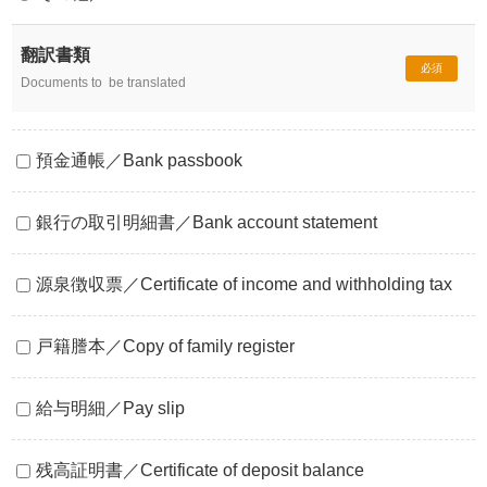
翻訳書類
必須
Documents to be translated
預金通帳／Bank passbook
銀行の取引明細書／Bank account statement
源泉徴収票／Certificate of income and withholding tax
戸籍謄本／Copy of family register
給与明細／Pay slip
残高証明書／Certificate of deposit balance