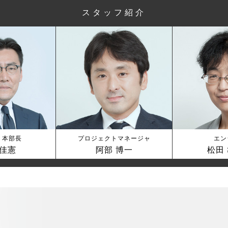
スタッフ紹介
 本部長
プロジェクトマネージャ
エン
 佳憲
阿部 博一
松田