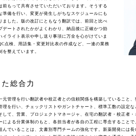
は前もって共有させていただいております。そうする
な準備を行い、変更が発生しがちなスケジュールにも
りました。版の改訂にともなう翻訳では、前回と比べ
プデートされたかがよくわかり、納品後に正確かつ効
ハイライト表示や申し送り事項に万全を心がけていま
QC点検、用語集・変更対比表の作成など、一連の業務
制を整えています。
した総合力
一元管理を行い翻訳者や校正者との信頼関係を構築していること、
管理を行い、チェックリストやガントチャート、標準工数の設定な
そして、営業、プロジェクトマネージャ、在宅の翻訳者・校正者・
ーによる分業体制のもと、各担当者が各自の工程に専念することで
組んでいることは、文書別専門チームの強化です。新薬開発には長