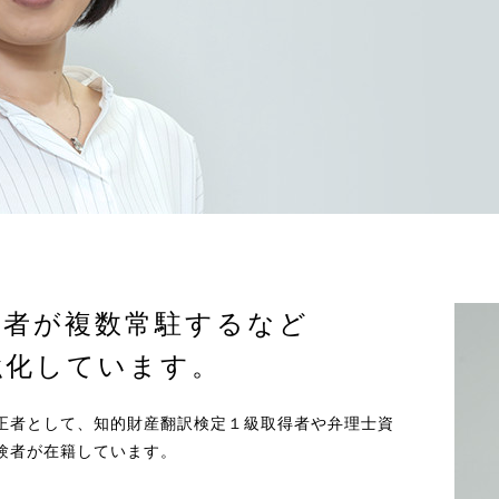
正者が
複数常駐するなど
強化しています。
正者として、知的財産翻訳検定１級取得者や弁理士資
験者が在籍しています。