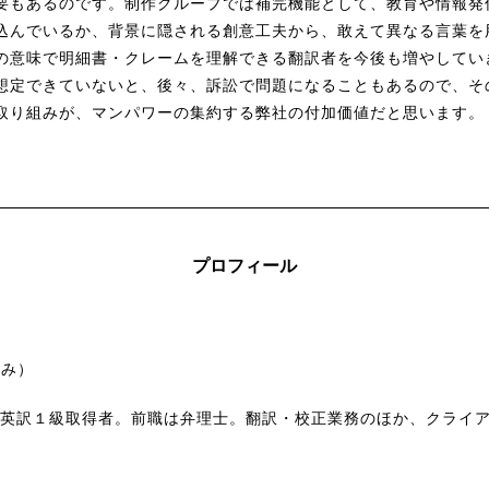
要もあるのです。制作グループでは補完機能として、教育や情報発
込んでいるか、背景に隠される創意工夫から、敢えて異なる言葉を
の意味で明細書・クレームを理解できる翻訳者を今後も増やしてい
想定できていないと、後々、訴訟で問題になることもあるので、そ
取り組みが、マンパワーの集約する弊社の付加価値だと思います。
プロフィール
さみ）
訳・英訳１級取得者。前職は弁理士。翻訳・校正業務のほか、クライ