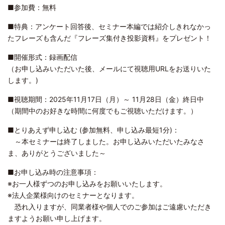
■参加費：無料
■特典：アンケート回答後、セミナー本編では紹介しきれなかっ
たフレーズも含んだ『フレーズ集付き投影資料』をプレゼント！
■開催形式：録画配信
（お申し込みいただいた後、メールにて視聴用URLをお送りいた
します。)
■視聴期間：2025年11月17日（月）～ 11月28日（金）終日中
（期間中のお好きな時間に何度でもご視聴いただけます。）
■
とりあえず申し込む
(
参加無料、申し込み最短
1
分
)
：
～本セミナーは終了しました。お申し込みいただいたみなさ
ま、ありがとうございました～
■お申し込み時の注意事項：
※お一人様ずつのお申し込みをお願いいたします。
※法人企業様向けのセミナーとなります。
恐れ入りますが、同業者様や個人でのご参加はご遠慮いただき
ますようお願い申し上げます。