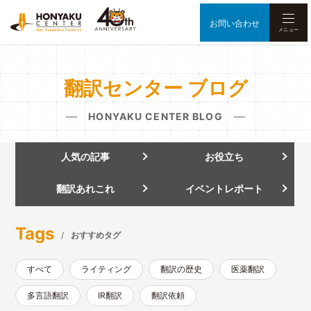
お問い合わせ
メニュー
翻訳センター ブログ
HONYAKU CENTER BLOG
人気の記事
お役立ち
翻訳あれこれ
イベントレポート
Tags
おすすめタグ
すべて
ライティング
翻訳の歴史
医薬翻訳
多言語翻訳
IR翻訳
翻訳依頼