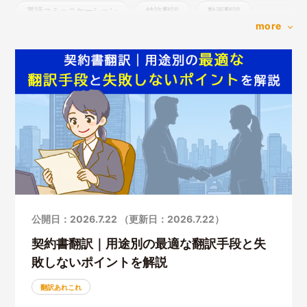
英語コミュニケーション
特許翻訳
動画翻訳
more
人手翻訳
AI翻訳
CATツール
教育研修資料
WEBサイト翻訳
ポストエディット
レイアウト
セミナー
はじめて
多様性
ナレーション
吹き替え
字幕
公開日：2026.7.22 （更新日：2026.7.22）
契約書翻訳｜用途別の最適な翻訳手段と失
敗しないポイントを解説
翻訳あれこれ