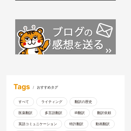
ブログ
Tags
おすすめタグ
すべて
ライティング
翻訳の歴史
医薬翻訳
多言語翻訳
IR翻訳
翻訳依頼
英語コミュニケーション
特許翻訳
動画翻訳