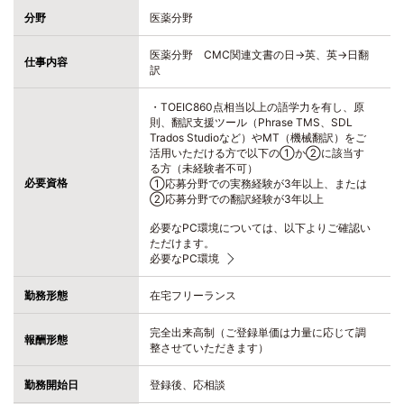
分野
医薬分野
医薬分野 CMC関連文書の日→英、英→日翻
仕事内容
訳
・TOEIC860点相当以上の語学力を有し、原
則、翻訳支援ツール（Phrase TMS、SDL
Trados Studioなど）やMT（機械翻訳）をご
活用いただける方で以下の①か②に該当す
る方（未経験者不可）
必要資格
①応募分野での実務経験が3年以上、または
②応募分野での翻訳経験が3年以上
必要なPC環境については、以下よりご確認い
ただけます。
必要なPC環境
勤務形態
在宅フリーランス
完全出来高制（ご登録単価は力量に応じて調
報酬形態
整させていただきます）
勤務開始日
登録後、応相談