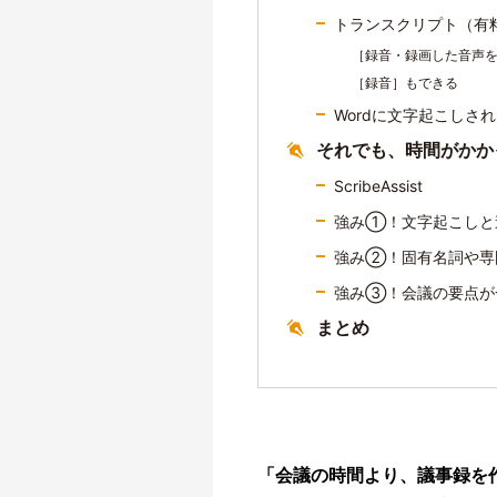
トランスクリプト（有
［録音・録画した音声
［録音］もできる
Wordに文字起こしさ
それでも、時間がかか
ScribeAssist
強み①！文字起こしと
強み②！固有名詞や専
強み③！会議の要点が
まとめ
「会議の時間より、議事録を