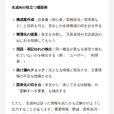
生成AIが役立つ場面例
構成案作成：
読者像（初心者／実務担当／管理者な
ど）と目的を与え、見出しや全体構成の叩き台を作る
簡潔化の提案：
長文を分割し、冗長表現や主語述語の
ねじれを指摘してもらう
用語・表記ゆれの検出：
同一概念が異なる表現で使わ
れていないかを検出する（例：「ユーザー」「利用
者」）
抜け漏れチェック：
元となる情報と照合させ、主要情
報の不足を指摘させる
図表化の叩き台：
本文から「表にできる比較軸」や
「図解すべき要素」を抽出する
ただし、生成AIは誤った情報をあたかも正解かのように
出力することがあります。重要情報・数値・固有名詞・