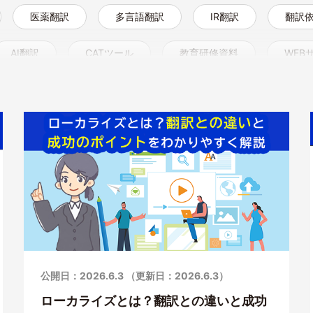
医薬翻訳
多言語翻訳
IR翻訳
翻訳
AI翻訳
CATツール
教育研修資料
WEB
多様性
ナレーション
吹き替え
字幕
公開日：2026.6.3 （更新日：2026.6.3）
ローカライズとは？翻訳との違いと成功